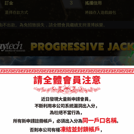
3
訂金
搖擺信用
選擇存款方式
將錢存入遊戲錢包
出款。為免招致損失，請全體會員繼續支持漢博娛樂。
$ 505,325,729.25
真人娛樂場、體育博彩和 老虎機俱樂部