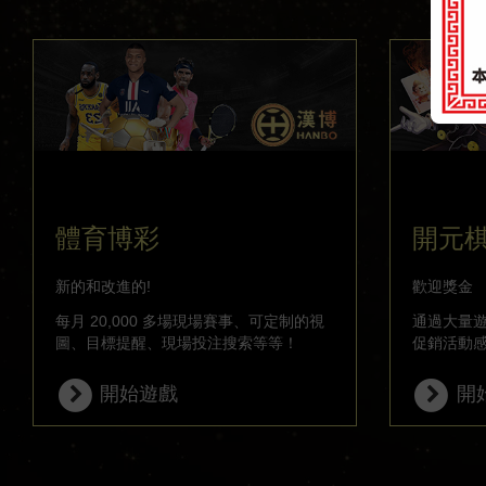
體育博彩
開元
新的和改進的!
歡迎獎金
每月 20,000 多場現場賽事、可定制的視
通過大量
圖、目標提醒、現場投注搜索等等！
促銷活動
開始遊戲
開