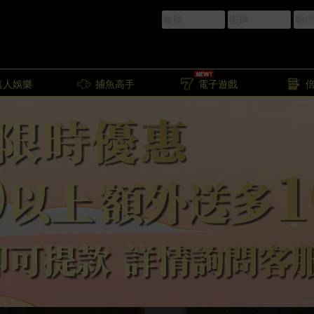
真人娛樂
捕魚高手
電子遊戲