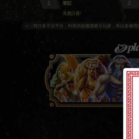
1
2
登記
免費註冊!
諒。②：最近有許多不法平台，利用高額優惠吸引玩家，再以各種理由不