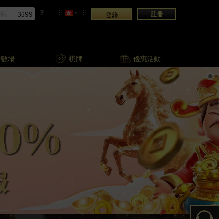
3699
註冊
登錄
倍數場
棋牌
優惠活動